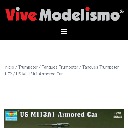
Saltar
al
contenido
Alternar
menú
Inicio
/
Trumpeter
/
Tanques Trumpeter
/
Tanques Trumpeter
1:72
/ US M113A1 Armored Car