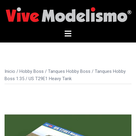
Saltar
al
contenido
Alternar
menú
Inicio
/
Hobby Boss
/
Tanques Hobby Boss
/
Tanques Hobby
Boss 1:35
/ US T29E1 Heavy Tank