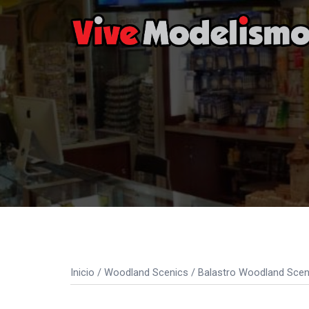
Saltar
al
contenido
Inicio
/
Woodland Scenics
/
Balastro Woodland Scen