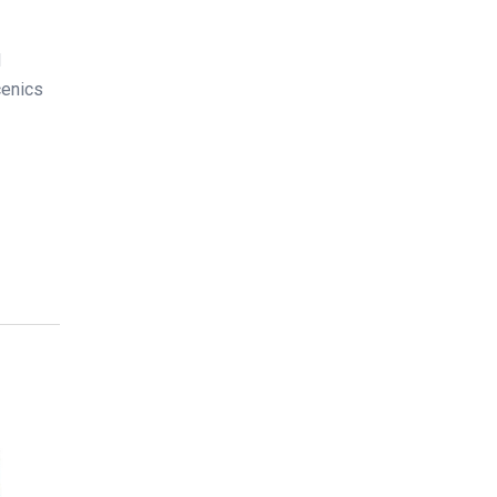
d
enics