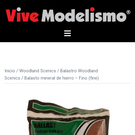
Saltar
al
contenido
Alternar
menú
Inicio
/
Woodland Scenics
/
Balastro Woodland
Scenics
/ Balasto mineral de hierro – Fino (fine)