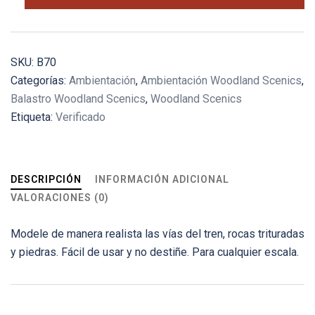
mineral
de
hierro
-
SKU:
B70
Fino
Categorías:
Ambientación
,
Ambientación Woodland Scenics
,
(fine)
Balastro Woodland Scenics
,
Woodland Scenics
cantidad
Etiqueta:
Verificado
DESCRIPCIÓN
INFORMACIÓN ADICIONAL
VALORACIONES (0)
Modele de manera realista las vías del tren, rocas trituradas
y piedras. Fácil de usar y no destiñe. Para cualquier escala.