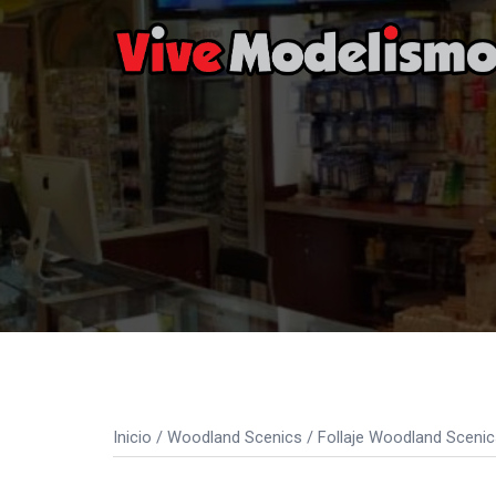
Saltar
al
contenido
Inicio
/
Woodland Scenics
/
Follaje Woodland Scenic