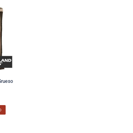
 Grueso
O