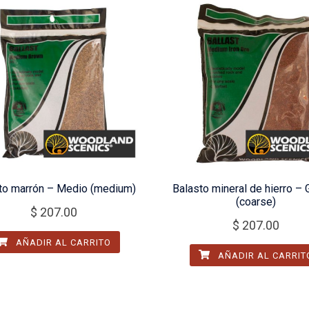
to marrón – Medio (medium)
Balasto mineral de hierro –
(coarse)
$
207.00
$
207.00
AÑADIR AL CARRITO
AÑADIR AL CARRIT