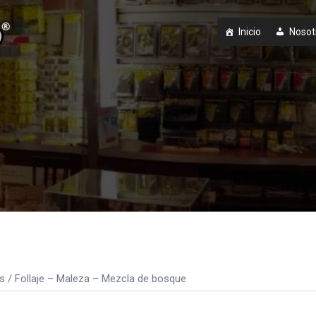
Inicio
Nosot
s
/ Follaje – Maleza – Mezcla de bosque