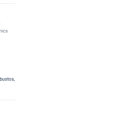
d
nics
rbustos,