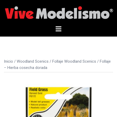
Saltar
al
contenido
Alternar
menú
Inicio
/
Woodland Scenics
/
Follaje Woodland Scenics
/ Follaje
– Hierba cosecha dorada