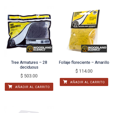
Tree Armatures – 28
Follaje floreciente – Amarillo
deciduous
$
114.00
$
503.00
AÑADIR AL CARRITO
AÑADIR AL CARRITO