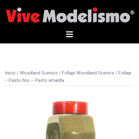
Saltar
al
contenido
Alternar
menú
Inicio
/
Woodland Scenics
/
Follaje Woodland Scenics
/ Follaje
– Pasto fino – Pasto amarilla