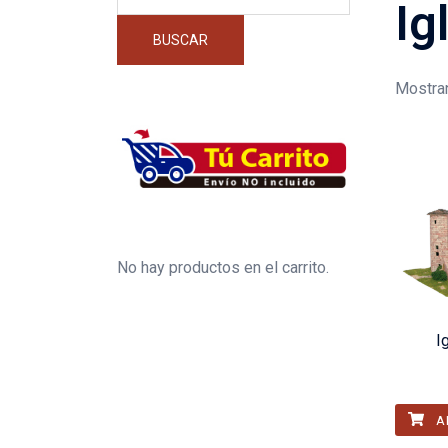
por:
Ig
BUSCAR
Mostran
No hay productos en el carrito.
I
A