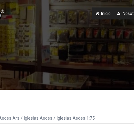
Inicio
Nosot
Aedes Ars
/
Iglesias Aedes
/ Iglesias Aedes 1:75