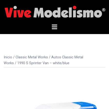
Saltar
al
contenido
Alternar
menú
Inicio
/
Classic Metal Works
/
Autos Classic Metal
Works
/ 1990 S Sprinter Van – white/blue