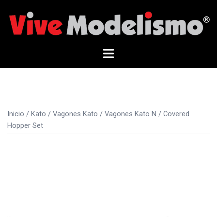
Saltar
al
contenido
Alternar
menú
Inicio
/
Kato
/
Vagones Kato
/
Vagones Kato N
/ Covered
Hopper Set