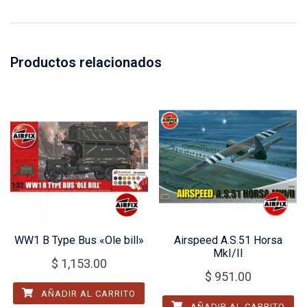
Productos relacionados
WW1 B Type Bus «Ole bill»
Airspeed A.S.51 Horsa
MkI/II
$
1,153.00
$
951.00
AÑADIR AL CARRITO
AÑADIR AL CARRITO