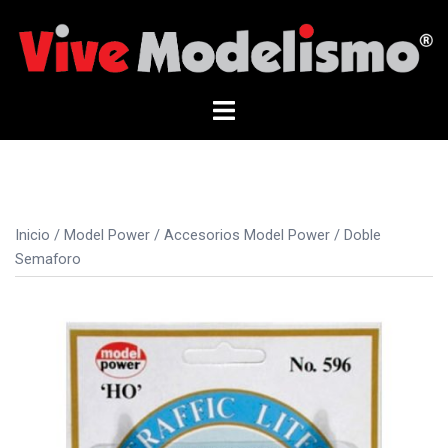
Saltar
al
contenido
Alternar
menú
Inicio
/
Model Power
/
Accesorios Model Power
/ Doble
Semaforo