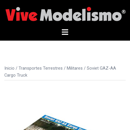
Saltar
al
contenido
Alternar
menú
Inicio
/
Transportes Terrestres
/
Militares
/ Soviet GAZ-AA
Cargo Truck