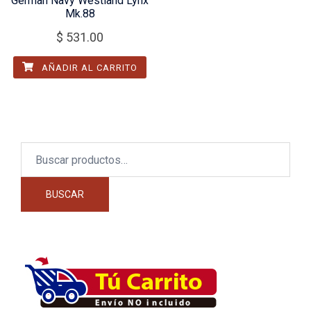
German Navy Westland Lynx
Mk.88
$
531.00
AÑADIR AL CARRITO
Buscar
por:
BUSCAR