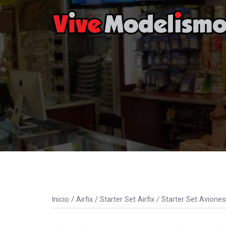
Saltar
al
contenido
Inicio
/
Airfix
/
Starter Set Airfix
/
Starter Set Aviones 