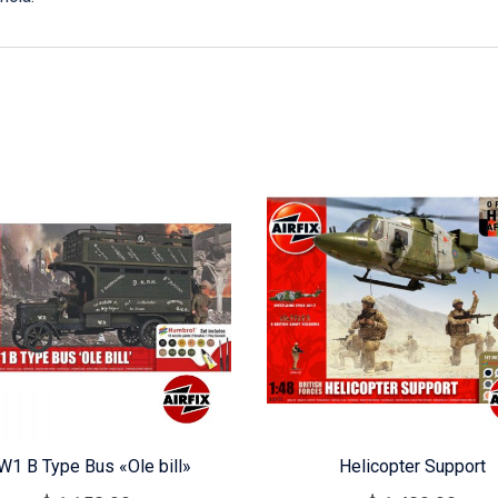
1 B Type Bus «Ole bill»
Helicopter Support