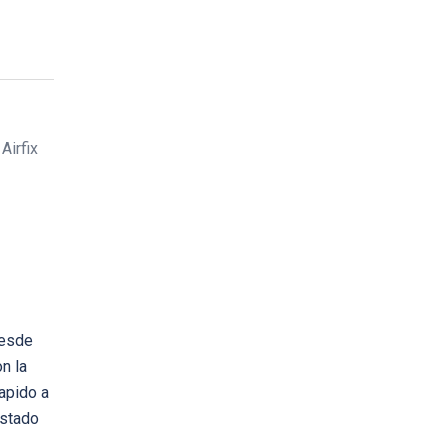
Airfix
desde
n la
apido a
Estado