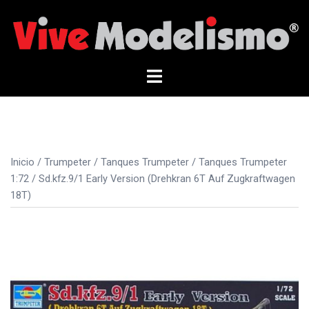
Saltar
al
contenido
Alternar
menú
Inicio
/
Trumpeter
/
Tanques Trumpeter
/
Tanques Trumpeter
1:72
/ Sd.kfz.9/1 Early Version (Drehkran 6T Auf Zugkraftwagen
18T)