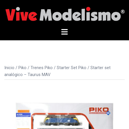
Saltar
al
contenido
Alternar
menú
Inicio
/
Piko
/
Trenes Piko
/
Starter Set Piko
/ Starter set
analógico – Taurus MAV