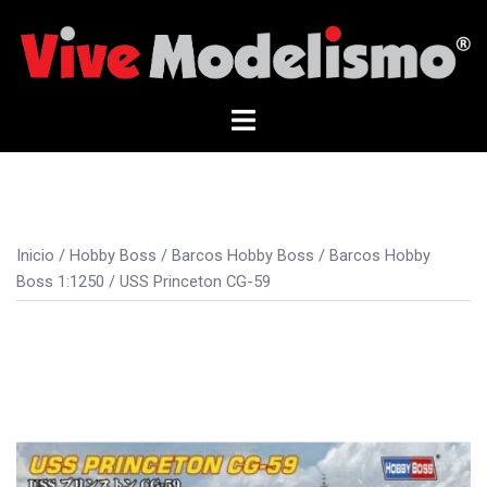
Saltar
al
contenido
Alternar
menú
Inicio
/
Hobby Boss
/
Barcos Hobby Boss
/
Barcos Hobby
Boss 1:1250
/ USS Princeton CG-59