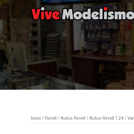
Saltar
al
contenido
Inicio
/
Revell
/
Autos Revell
/
Autos Revell 1:24
/ Va