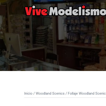
Saltar
al
contenido
Inicio
/
Woodland Scenics
/
Follaje Woodland Scenic