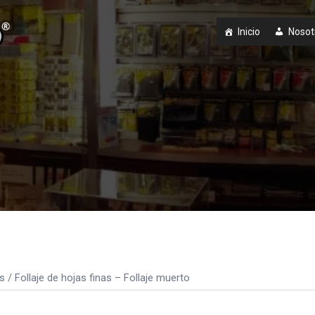
Inicio
Nosot
s
/ Follaje de hojas finas – Follaje muerto