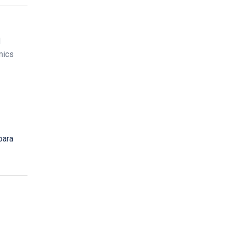
d
nics
para