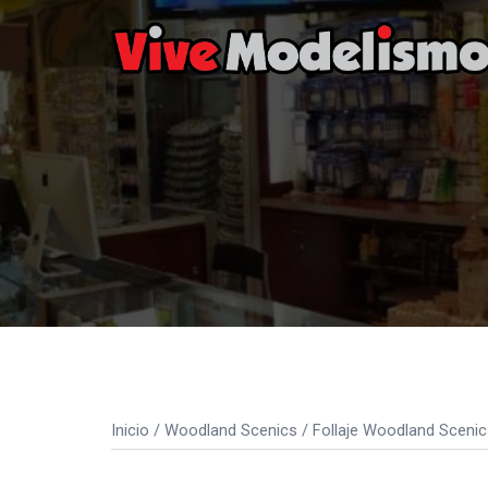
Saltar
al
contenido
Inicio
/
Woodland Scenics
/
Follaje Woodland Scenic