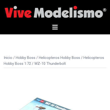
Saltar
al
contenido
Alternar
menú
Inicio
/
Hobby Boss
/
Helicopteros Hobby Boss
/
Helicopteros
Hobby Boss 1:72
/ WZ-10 Thunderbolt